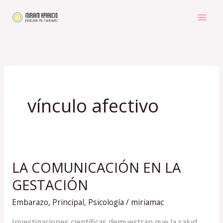
Ir
al
contenido
vínculo afectivo
LA COMUNICACIÓN EN LA
LA
COMUNICACIÓN
GESTACIÓN
EN
Embarazo
,
Principal
,
Psicología
/
miriamac
LA
GESTACIÓN
Investigaciones científicas demuestran que la salud