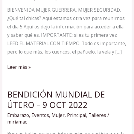
5
BIENVENIDA MUJER GUERRERA, MUJER SEGURIDAD.
FEBRERO
¿Qué tal chicas? Aquí estamos otra vez para reunirnos
2023
el día 5 Aquí os dejo la información para acceder a ella
ONLINE
y saber qué es. IMPORTANTE: si es tu primera vez
LEED EL MATERIAL CON TIEMPO. Todo es importante,
pero lo que más, los cuencos, el pañuelo, la vela y […]
Leer más »
BENDICIÓN MUNDIAL DE
BENDICIÓN
MUNDIAL
ÚTERO – 9 OCT 2022
DE
Embarazo
,
Eventos
,
Mujer
,
Principal
,
Talleres
/
ÚTERO
miriamac
–
Buenas bellas mujeres interesadas en participar en la