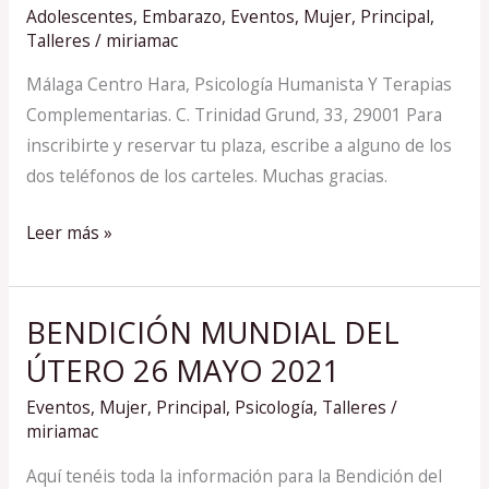
Adolescentes
,
Embarazo
,
Eventos
,
Mujer
,
Principal
,
Málaga
Talleres
/
miriamac
–
Málaga Centro Hara, Psicología Humanista Y Terapias
9
Complementarias. C. Trinidad Grund, 33, 29001 Para
abril
inscribirte y reservar tu plaza, escribe a alguno de los
2022
dos teléfonos de los carteles. Muchas gracias.
Leer más »
BENDICIÓN MUNDIAL DEL
BENDICIÓN
MUNDIAL
ÚTERO 26 MAYO 2021
DEL
Eventos
,
Mujer
,
Principal
,
Psicología
,
Talleres
/
ÚTERO
miriamac
26
Aquí tenéis toda la información para la Bendición del
MAYO