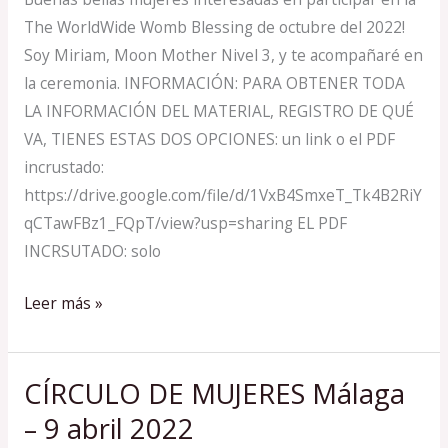
9
The WorldWide Womb Blessing de octubre del 2022!
OCT
Soy Miriam, Moon Mother Nivel 3, y te acompañaré en
2022
la ceremonia. INFORMACIÓN: PARA OBTENER TODA
LA INFORMACIÓN DEL MATERIAL, REGISTRO DE QUÉ
VA, TIENES ESTAS DOS OPCIONES: un link o el PDF
incrustado:
https://drive.google.com/file/d/1VxB4SmxeT_Tk4B2RiY
qCTawFBz1_FQpT/view?usp=sharing EL PDF
INCRSUTADO: solo
Leer más »
CÍRCULO DE MUJERES Málaga
CÍRCULO
DE
– 9 abril 2022
MUJERES