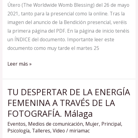
Útero (The Worldwide Womb Blessing) del 26 de mayo
2021
2021, tanto para la presencial como la online. Tras la
imagen del anuncio de la Bendición presencial, veréis
la primera página del PDF. En la página de inicio tenéis
un ÍNDICE del documento. Importante leer este
documento como muy tarde el martes 25
Leer más »
TU DESPERTAR DE LA ENERGÍA
TU
DESPERTAR
FEMENINA A TRAVÉS DE LA
DE
FOTOGRAFÍA. Málaga
LA
Eventos
,
Medios de comunicación
,
Mujer
,
Principal
,
ENERGÍA
Psicología
,
Talleres
,
Video
/
miriamac
FEMENINA