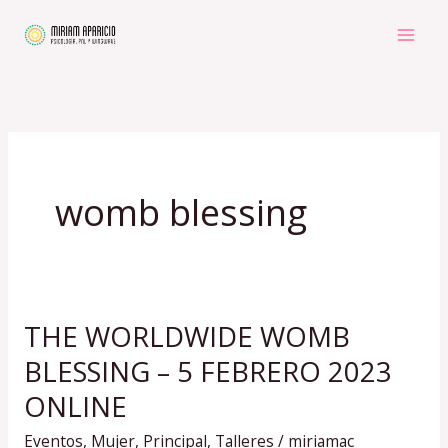
Ir
al
contenido
womb blessing
THE WORLDWIDE WOMB
THE
WORLDWIDE
BLESSING – 5 FEBRERO 2023
WOMB
ONLINE
BLESSING
Eventos
,
Mujer
,
Principal
,
Talleres
/
miriamac
–