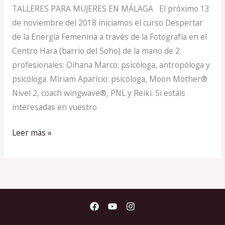
A
TALLERES PARA MUJERES EN MÁLAGA El próximo 13
TRAVÉS
de noviembre del 2018 iniciamos el curso Despertar
DE
de la Energía Femenina a través de la Fotografía en el
LA
Centro Hara (barrio del Soho) de la mano de 2
FOTOGRAFÍA.
profesionales: Oihana Marco: psicóloga, antropóloga y
Málaga
psicóloga. Miriam Aparicio: psicóloga, Moon Mother®
Nivel 2, coach wingwave®, PNL y Reiki. Si estáis
interesadas en vuestro
Leer más »