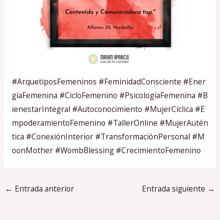
#ArquetiposFemeninos
#FeminidadConsciente
#Ener
gíaFemenina
#CicloFemenino
#PsicologíaFemenina
#B
ienestarIntegral
#Autoconocimiento
#MujerCíclica
#E
mpoderamientoFemenino
#TallerOnline
#MujerAutén
tica
#ConexiónInterior
#TransformaciónPersonal
#M
oonMother
#WombBlessing
#CrecimientoFemenino
←
Entrada anterior
Entrada siguiente
→