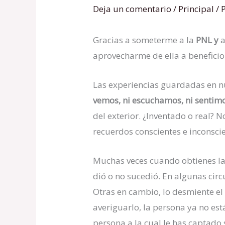
Deja un comentario
/
Principal
/ 
Gracias a someterme a la
PNL y
a
aprovecharme de ella a beneficio
Las experiencias guardadas en nu
vemos, ni escuchamos, ni se
ntimo
del exterior. ¿Inventado o real
recuerdos conscientes e inconsci
Muchas veces cuando obtienes la 
dió o no sucedió. En algunas cir
Otras en cambio, lo desmiente el
averiguarlo, la persona ya no est
persona a la cual le has captado 