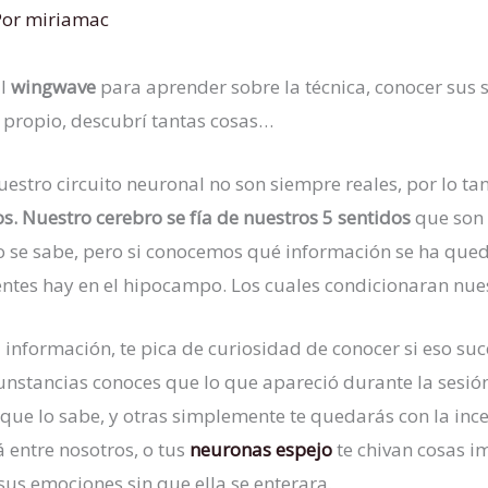
Por
miriamac
l
wingwave
para aprender sobre la técnica, conocer sus s
 propio, descubrí tantas cosas…
estro circuito neuronal no son siempre reales, por lo ta
s. Nuestro cerebro se fía de nuestros 5 sentidos
que son 
? No se sabe, pero si conocemos qué información se ha q
entes hay en el hipocampo. Los cuales condicionaran nues
información, te pica de curiosidad de conocer si eso suc
cunstancias conoces que lo que apareció durante la sesió
 que lo sabe, y otras simplemente te quedarás con la in
á entre nosotros, o tus
neuronas espejo
te chivan cosas i
sus emociones sin que ella se enterara.