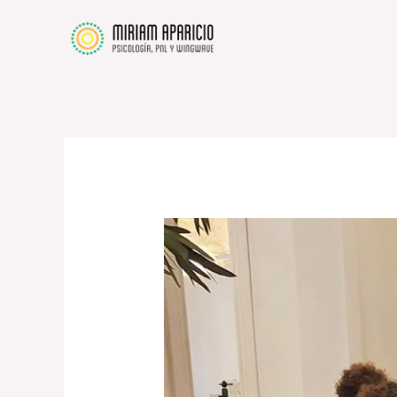
Ir
al
contenido