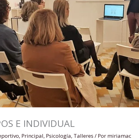
S E INDIVIDUAL
eportivo
,
Principal
,
Psicología
,
Talleres
/ Por
miriamac