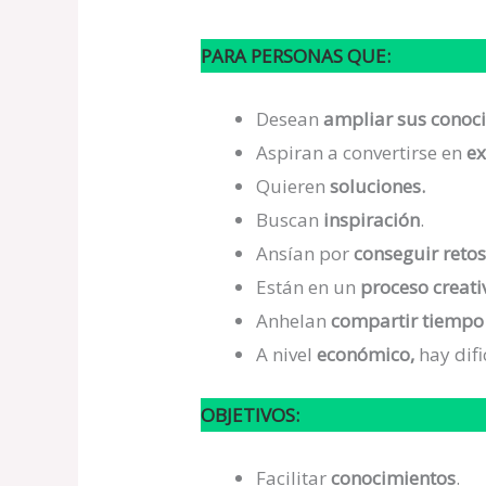
PARA PERSONAS QUE:
Desean
ampliar sus conoc
Aspiran a convertirse en
ex
Quieren
soluciones.
Buscan
inspiración
.
Ansían por
conseguir reto
Están en un
proceso creati
Anhelan
compartir tiempo
A nivel
económico,
hay difi
OBJETIVOS:
Facilitar
conocimientos
.