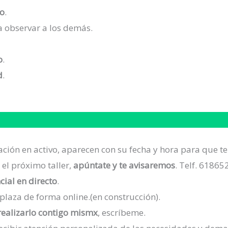
to
.
a observar a los demás.
o
.
d
.
ón en activo, aparecen con su fecha y hora para que te r
 el próximo taller,
apúntate y te avisaremos
. Telf. 61865
cial en directo
.
 plaza de forma online.(en construcción).
realizarlo contigo mismx
, escríbeme.