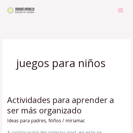
Ir
al
contenido
juegos para niños
Actividades para aprender a
Actividades
para
ser más organizado
aprender
Ideas para padres
,
Niños
/
miriamac
a
ser
A continuación del anterior post, en este se