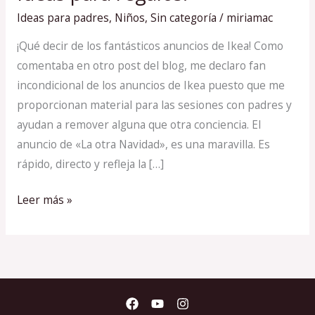
IKEA
Ideas para padres
,
Niños
,
Sin categoría
/
miriamac
para
padres.
¡Qué decir de los fantásticos anuncios de Ikea! Como
Ideas
comentaba en otro post del blog, me declaro fan
para
incondicional de los anuncios de Ikea puesto que me
regalos.
proporcionan material para las sesiones con padres y
ayudan a remover alguna que otra conciencia. El
anuncio de «La otra Navidad», es una maravilla. Es
rápido, directo y refleja la […]
Leer más »